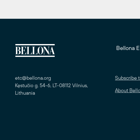
Bellona 
etc@bellona.org
Subscribe t
Kęstučio g. 54-6, LT-08112 Vilnius,
About Bell
Lithuania