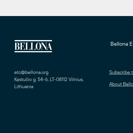
Bellona 
etc@bellona.org
Subscribe t
Kęstučio g. 54-6, LT-08112 Vilnius,
About Bell
Lithuania