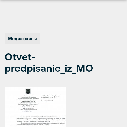
Перейти
к
содержимому
Медиафайлы
Otvet-
predpisanie_iz_MO