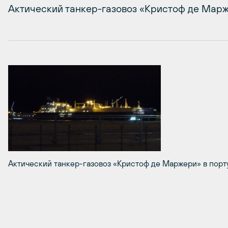
Актический танкер-газовоз «Кристоф де Марж
Актический танкер-газовоз «Кристоф де Маржери» в порту