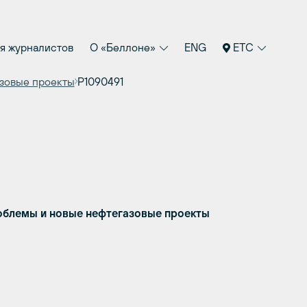
я журналистов
О «Беллоне»
ENG
ETC
зовые проекты
P1090491
облемы и новые нефтегазовые проекты