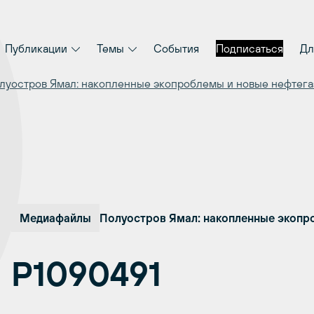
Публикации
Темы
События
Подписаться
Дл
луостров Ямал: накопленные экопроблемы и новые нефтега
Медиафайлы
Полуостров Ямал: накопленные экопр
P1090491