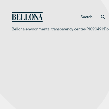
Перейти
к
содержимому
Bellona environmental transparency center
P1090491
По