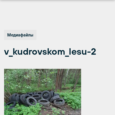
Перейти
к
содержимому
Медиафайлы
v_kudrovskom_lesu-2