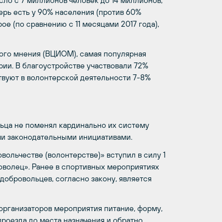
сло с 7 миллионов человек до 14 миллионов,
ерь есть у 90% населения (против 60%
ое (по сравнению с 11 месяцами 2017 года),
ого мнения (ВЦИОМ), самая популярная
рии. В благоустройстве участвовали 72%
твуют в волонтерской деятельности 7-8%
ьца не поменял кардинально их систему
ми законодательными инициативами.
ольчестве (волонтерстве)» вступил в силу 1
роволец». Ранее в спортивных мероприятиях
добровольцев, согласно закону, является
организаторов мероприятия питание, форму,
роезда до места назначения и обратно,