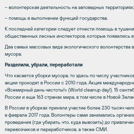
– волонтерская деятельность на заповедных территориях;
– помощь в выполнении функций государства.
К последней категории следует отнести помощь в тушени
общественных лесных инспекторов, которые появились в 
Два самых массовых вида экологического волонтерства в
мусора.
Разделили, убрали, переработали
Что касается уборки мусора, то здесь по числу участник
акции проходят в России с 2010 года. Акция международна
«Всемирный день чистоты!» (World cleanup day!). 15 сентя
России и еще 163 странах мира, в том числе в Новой Зела
В России в уборках приняли участие более 230 тысяч чел
в феврале 2017 года. Волонтеры сами занимались органи
проведения (где убирать, что, куда вывозить) до привлеч
перевозчиков и переработчиков, а также СМИ.