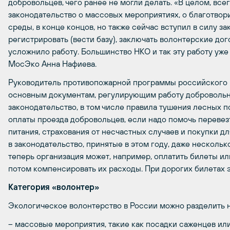
добровольцев, чего ранее не могли делать. «В целом, вс
законодательство о массовых мероприятиях, о благотвор
среды, в конце концов, но также сейчас вступил в силу з
регистрировать (вести базу), заключать волонтерские дого
усложнило работу. Большинство НКО и так эту работу уже
МосЭко Анна Нафиева.
Руководитель противопожарной программы российского Г
основным документам, регулирующим работу добровольн
законодательство, в том числе правила тушения лесных 
оплаты проезда добровольцев, если надо помочь перевезт
питания, страхования от несчастных случаев и покупки д
в законодательство, принятые в этом году, даже несколь
теперь организация может, например, оплатить билеты ил
потом компенсировать их расходы. При дорогих билетах э
Категория «волонтер»
Экологическое волонтерство в России можно разделить н
– массовые мероприятия, такие как посадки саженцев или