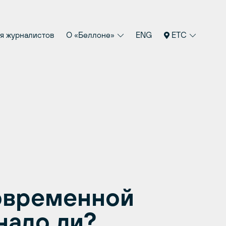
я журналистов
О «Беллоне»
ENG
ETC
овременной
 надо ли?