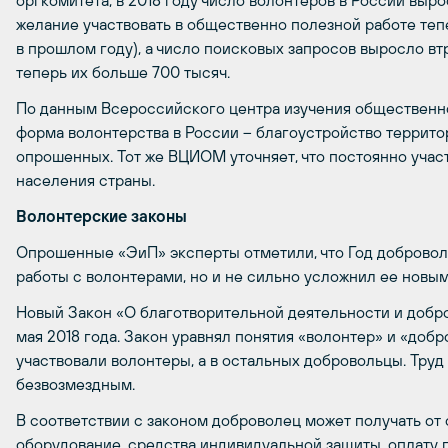
оргкомитета, в 2018 году число волонтеров в России выро
желание участвовать в общественно полезной работе теп
в прошлом году), а число поисковых запросов выросло втр
теперь их больше 700 тысяч.
По данным Всероссийского центра изучения общественн
форма волонтерства в России – благоустройство террито
опрошенных. Тот же ВЦИОМ уточняет, что постоянно учас
населения страны.
Волонтерские законы
Опрошенные «ЭиП» эксперты отметили, что Год добровол
работы с волонтерами, но и не сильно усложнил ее новы
Новый Закон «О благотворительной деятельности и добров
мая 2018 года. Закон уравнял понятия «волонтер» и «доб
участвовали волонтеры, а в остальных добровольцы. Труд 
безвозмездным.
В соответствии с законом доброволец может получать от 
оборудование, средства индивидуальной защиты, оплату п