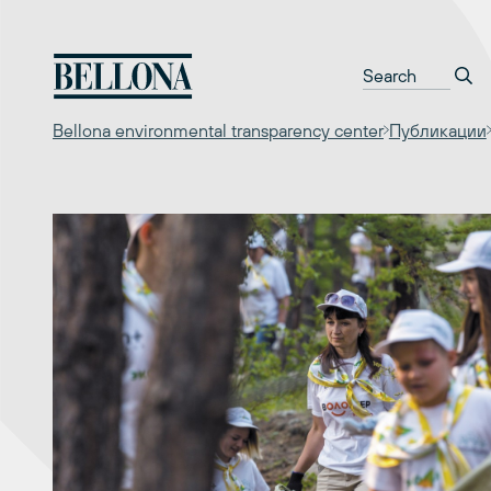
Перейти
к
содержимому
Bellona environmental transparency center
Публикации