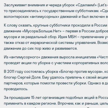
Заслуживает внимания и череда уборок «Сделаем!» (Let’s d
то присоединялись к государственным субботникам. «Сд
волонтерских «антимусорных» движений и был включен в
К слову сказать, крупные субботники проходили в России
движение «Мусора.Больше.Нет» – первая в России добро
мусора и за раздельный сбор. Идея МБН – привлечение уч
также отказ от иерархической системы управления. Возм
движение до сих пор живо и развивается.
Из «антимусорного» движения выросла инициатива «Чисты
проводят акции по уборке с участием корпоративных вол
В 2011 году состоялась уборка «Блогер против мусора», 
блогер Сергей Доля. Ему удалось привлечь к своей акци
партнеров, которые помогли провести уборки. Однако в 
проводилось.
За прошедшие 15 лет организация подобных акций в Росс
применить в каждом регионе. Впрочем, как и раньше, цел