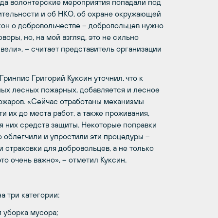
егда волонтерские мероприятия попадали под
ительности и об НКО, об охране окружающей
акон о добровольчестве – добровольцев нужно
воры, но, на мой взгляд, это не сильно
 вели», – считает представитель организации
ринпис Григорий Куксин уточнил, что к
ых лесных пожарных, добавляется и лесное
пожаров. «Сейчас отработаны механизмы
и их до места работ, а также проживания,
ля них средств защиты. Некоторые поправки
ко облегчили и упростили эти процедуры –
и страховки для добровольцев, а не только
то очень важно», – отметил Куксин.
а три категории:
 уборка мусора;