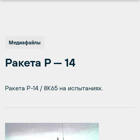
Перейти
к
содержимому
Медиафайлы
Ракета Р — 14
Ракета Р-14 / 8К65 на испытаниях.