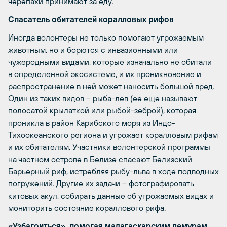
черепахи принимают за еду.
Спасатель обитателей коралловых рифов
Иногда волонтеры не только помогают угрожаемым
животным, но и борются с инвазионными или
чужеродными видами, которые изначально не обитали
в определенной экосистеме, и их проникновение и
распространение в ней может наносить большой вред.
Один из таких видов – рыба-лев (ее еще называют
полосатой крылаткой или рыбой-зеброй), которая
проникла в район Карибского моря из Индо-
Тихоокеанского региона и угрожает коралловым рифам
и их обитателям. Участники волонтерской программы
на частном острове в Белизе спасают Белизский
Барьерный риф, истребляя рыбу-льва в ходе подводных
погружений. Другие их задачи – фотографировать
китовых акул, собирать данные об угрожаемых видах и
мониторить состояние кораллового рифа.
«Узбагоиться», помогая мадагаскарским лемурам