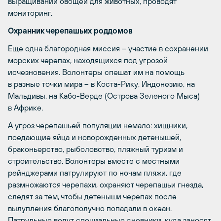
выращивании овощей для животных, проводят
мониторинг.
Охранник черепашьих роддомов
Еще одна благородная миссия – участие в сохранении
морских черепах, находящихся под угрозой
исчезновения. Волонтеры спешат им на помощь
в разные точки мира – в Коста-Рику, Индонезию, на
Мальдивы, на Кабо-Верде (Острова Зеленого Мыса)
в Африке.
А угроз черепашьей популяции немало: хищники,
поедающие яйца и новорожденных детенышей,
браконьерство, рыболовство, пляжный туризм и
строительство. Волонтеры вместе с местными
рейнджерами патрулируют по ночам пляжи, где
размножаются черепахи, охраняют черепашьи гнезда,
следят за тем, чтобы детеныши черепах после
вылупления благополучно попадали в океан.
Патрульные ведут специальные дневники, куда заносят