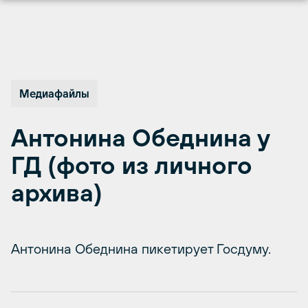
Перейти
к
содержимому
Медиафайлы
Антонина Обеднина у
ГД (фото из личного
архива)
Антонина Обеднина пикетирует Госдуму.