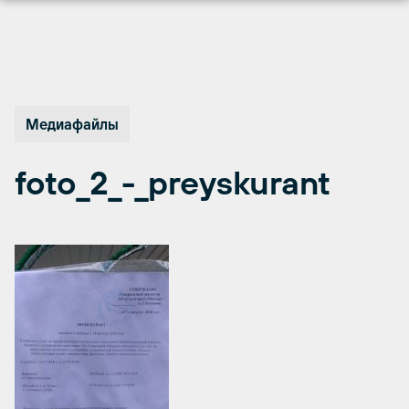
Перейти
к
содержимому
Медиафайлы
foto_2_-_preyskurant