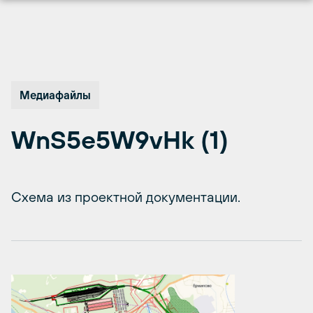
Перейти
к
содержимому
Медиафайлы
WnS5e5W9vHk (1)
Схема из проектной документации.