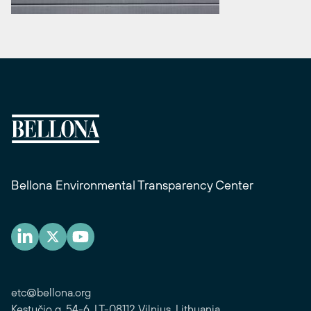
Bellona Environmental Transparency Center
etc@bellona.org
Kęstučio g. 54-6, LT-08112 Vilnius, Lithuania