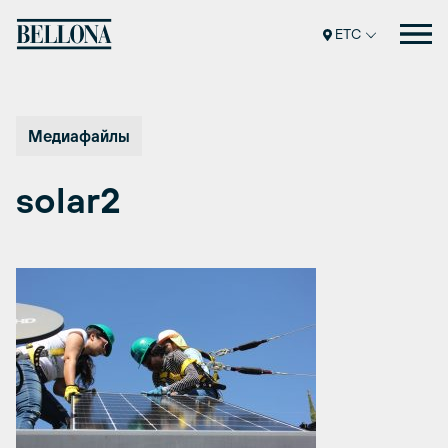
Перейти
к
ETC
содержимому
Медиафайлы
solar2