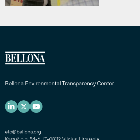
Bellona Environmental Transparency Center
etc@bellona.org
Kęstučio g. 54-6, LT-08112 Vilnius, Lithuania