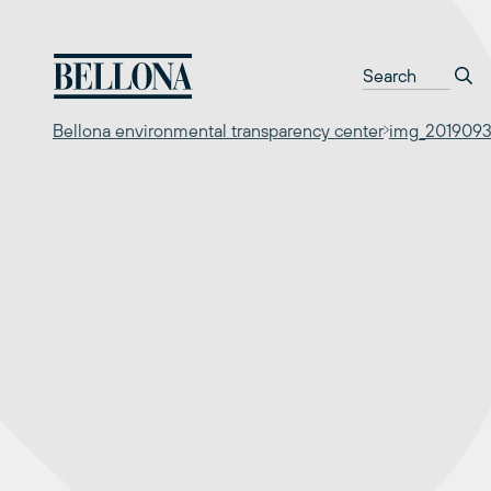
Перейти
к
содержимому
Bellona environmental transparency center
img_2019093