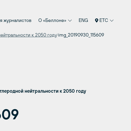
я журналистов
О «Беллоне»
ENG
ETC
нейтральности к 2050 году
img_20190930_115609
глеродной нейтральности к 2050 году
609