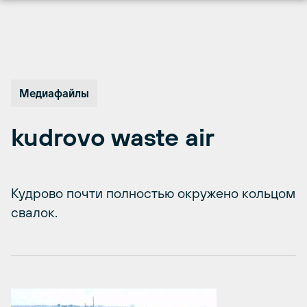
Перейти
к
содержимому
Медиафайлы
kudrovo waste air
Кудрово почти полностью окружено кольцом
свалок.