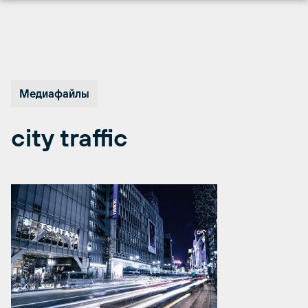
Перейти
к
содержимому
Медиафайлы
city traffic