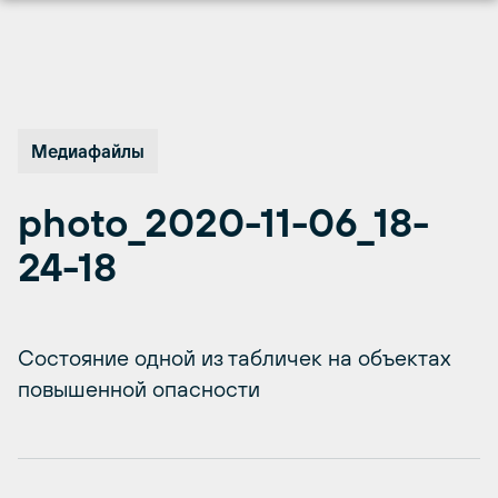
Перейти
к
содержимому
Медиафайлы
photo_2020-11-06_18-
24-18
Состояние одной из табличек на объектах
повышенной опасности