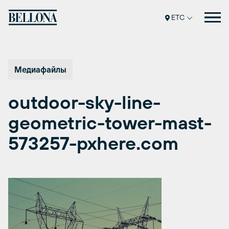
Перейти
к
ETC
содержимому
Медиафайлы
outdoor-sky-line-
geometric-tower-mast-
573257-pxhere.com