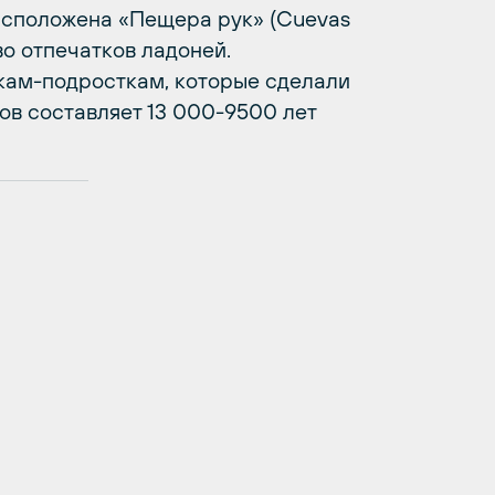
асположена «Пещера рук» (Cuevas
во отпечатков ладоней.
кам-подросткам, которые сделали
ков составляет 13 000-9500 лет