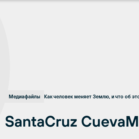
Медиафайлы
Как человек меняет Землю, и что об эт
SantaCruz CuevaM