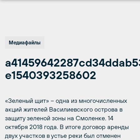
Перейти
к
содержимому
Медиафайлы
a41459642287cd34ddab5
e1540393258602
«Зеленый щит» – одна из многочисленных
акций жителей Василиевского острова в
защиту зеленой зоны на Смоленке. 14
октября 2018 года. В итоге договор аренды
двух участков в устье реки был отменен