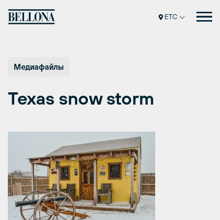
Перейти
к
ETC
содержимому
Медиафайлы
Texas snow storm