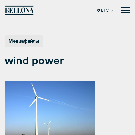
Перейти
к
ETC
содержимому
Медиафайлы
wind power