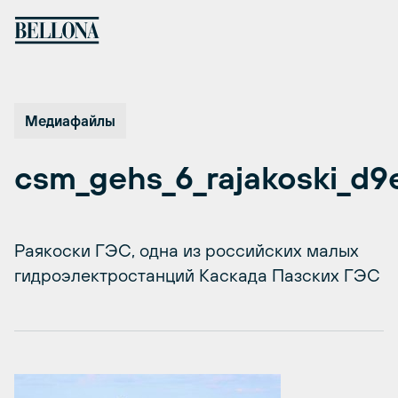
Перейти
к
содержимому
Медиафайлы
csm_gehs_6_rajakoski_d9
Раякоски ГЭС, одна из российских малых
гидроэлектростанций Каскада Пазских ГЭС