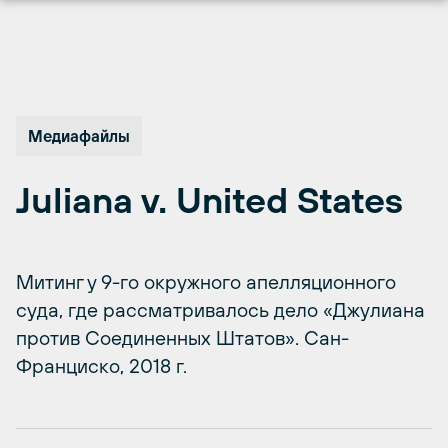
Перейти
к
содержимому
Медиафайлы
Juliana v. United States
Митинг у 9-го окружного апелляционного
суда, где рассматривалось дело «Джулиана
против Соединенных Штатов». Сан-
Франциско, 2018 г.