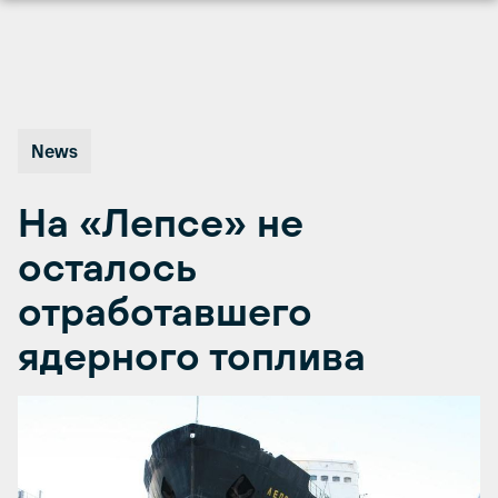
Перейти
к
содержимому
News
На «Лепсе» не
осталось
отработавшего
ядерного топлива