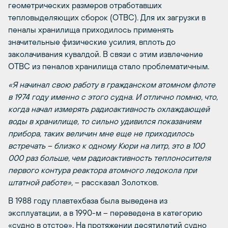
геометрических размеров отработавших
тепловыделяющих сборок (ОТВС). Для их загрузки в
пеналы хранилища приходилось применять
значительные физические усилия, вплоть до
заколачивания кувалдой. В связи с этим извлечение
ОТВС из пеналов хранилища стало проблематичным.
«Я начинал свою работу в гражданском атомном флоте
в 1974 году именно с этого судна. И отлично помню, что,
когда начал измерять радиоактивность охлаждающей
воды в хранилище, то сильно удивился показаниям
прибора, таких величин мне еще не приходилось
встречать – близко к одному Кюри на литр, это в 100
000 раз больше, чем радиоактивность теплоносителя
первого контура реактора атомного ледокола при
штатной работе»,
– рассказал Золотков.
В 1988 году плавтехбаза была выведена из
эксплуатации, а в 1990-м – переведена в категорию
«судно в отстое». На протяжении десятилетий судно