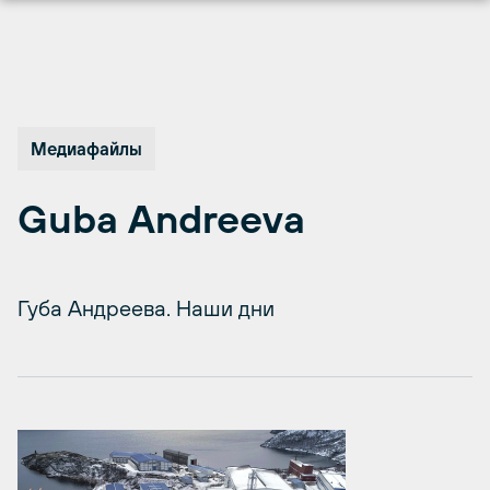
Перейти
к
содержимому
Медиафайлы
Guba Andreeva
Губа Андреева. Наши дни