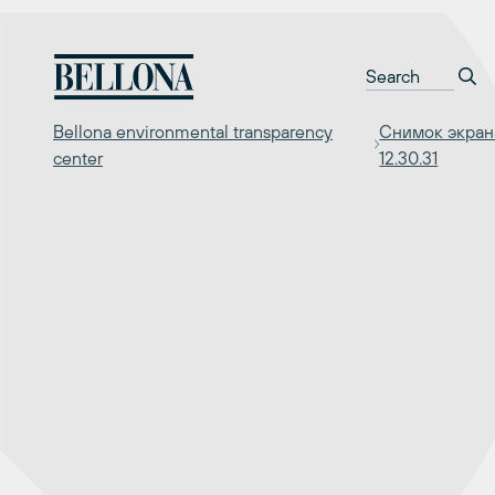
Перейти
к
содержимому
Bellona environmental transparency
Снимок экран
center
12.30.31