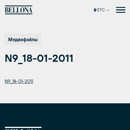
Перейти
к
ETC
содержимому
Медиафайлы
N9_18-01-2011
N9_18-01-2011