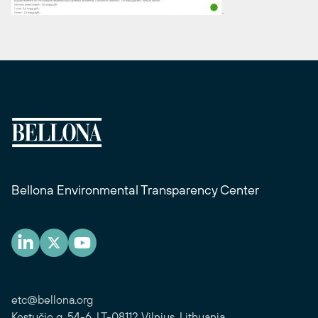
Bellona Environmental Transparency Center
etc@bellona.org
Kęstučio g. 54-6, LT-08112 Vilnius, Lithuania