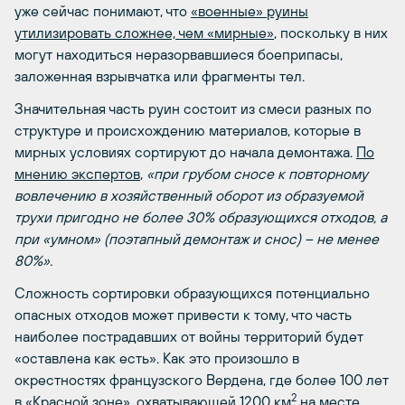
уже сейчас понимают, что
«военные» руины
утилизировать сложнее, чем «мирные»
, поскольку в них
могут находиться неразорвавшиеся боеприпасы,
заложенная взрывчатка или фрагменты тел.
Значительная часть руин состоит из смеси разных по
структуре и происхождению материалов, которые в
мирных условиях сортируют до начала демонтажа.
По
мнению экспертов
,
«
при грубом сносе к повторному
вовлечению в хозяйственный оборот из образуемой
трухи пригодно не более 30% образующихся отходов, а
при «умном» (поэтапный демонтаж и снос) – не менее
80%».
Сложность сортировки образующихся потенциально
опасных отходов может привести к тому, что часть
наиболее пострадавших от войны территорий будет
«оставлена как есть». Как это произошло в
окрестностях французского Вердена, где более 100 лет
2
в
«Красной зоне»
, охватывающей 1200 км
на месте