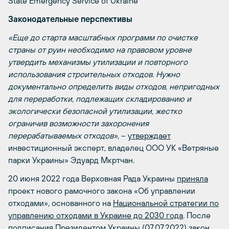
State Emergency Service of Ukraine
Законодательные перспективы
«Еще до старта масштабных программ по очистке
страны от руин необходимо на правовом уровне
утвердить механизмы утилизации и повторного
использования строительных отходов. Нужно
документально определить виды отходов, непригодных
для переработки, подлежащих складированию и
экологически безопасной утилизации, жестко
ограничив возможности захоронения
перерабатываемых отходов»,
–
утверждает
инвестиционный эксперт, владелец ООО УК «Ветряные
парки Украины» Эдуард Мкртчан.
20 июня 2022 года Верховная Рада Украины
приняла
проект нового рамочного закона «Об управлении
отходами», основанного на
Национальной стратегии по
управлению отходами в Украине до 2030 года
. После
подписания Президентом Украины (07.07.2022) закон