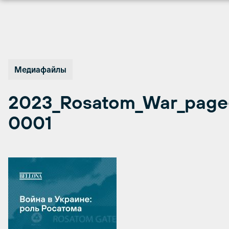
Перейти
к
содержимому
Медиафайлы
2023_Rosatom_War_page
0001