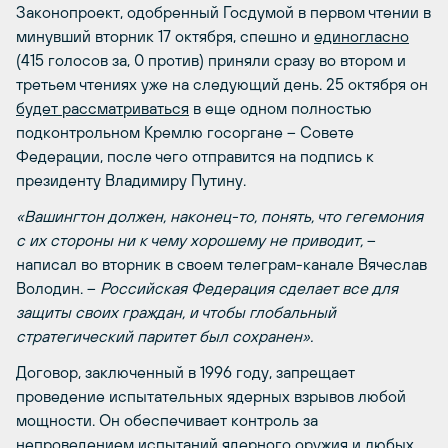
Законопроект, одобренный Госдумой в первом чтении в
минувший вторник 17 октября, спешно и
единогласно
(415 голосов за, 0 против) приняли сразу во втором и
третьем чтениях уже на следующий день. 25 октября он
будет рассматриваться
в еще одном полностью
подконтрольном Кремлю госоргане – Совете
Федерации, после чего отправится на подпись к
президенту Владимиру Путину.
«Вашингтон должен, наконец-то, понять, что гегемония
с их стороны ни к чему хорошему не приводит,
–
написал во вторник в своем телеграм-канале Вячеслав
Володин. –
Российская Федерация сделает все
для
защиты своих граждан, и чтобы глобальный
стратегический паритет был сохранен
».
Договор, заключенный в 1996 году, запрещает
проведение испытательных ядерных взрывов любой
мощности. Он обеспечивает контроль за
непроведением испытаний ядерного оружия и любых