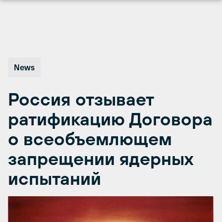
Перейти
к
содержимому
News
Россия отзывает
ратификацию Договора
о всеобъемлющем
запрещении ядерных
испытаний