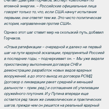
считает Дмитрий Горчаков, эксперт «Беллоны» по
атомной энергии.
– Российские официальные лица
говорят только то, что, если США начнут испытания
первыми, они ответят тем же. Это чисто политическая
история, направленная против США».
Однако этот шаг ставит мир на скользкий путь, добавил
Горчаков.
«Отзыв ратификации – очередной и далеко не первый
шаг на пути ядерной эскалации, предпринятый Россией
в последние годы, –
подчеркивает он. –
Мы уже видели
приостановку выполнения договора СНВ и
демонстрацию разработок новых видов ядерных
вооружений, а до этого выход из договора
РСМД
(договор о ликвидации ракет средней и меньшей
дальности – прим. ред.) и соглашения об утилизации
оружейного плутония. И у Путина впереди еще
остается ряд таких же символических и практических
шагов, прежде чем он решится на реальный ядерный