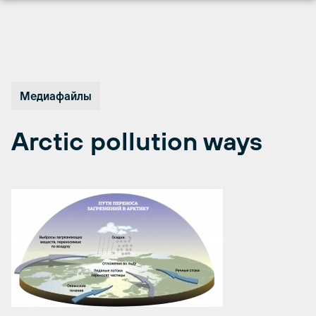
Перейти
к
содержимому
Медиафайлы
Arctic pollution ways