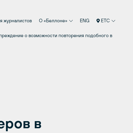
я журналистов
О «Беллоне»
ENG
ETC
преждение о возможности повторения подобного в
еров в