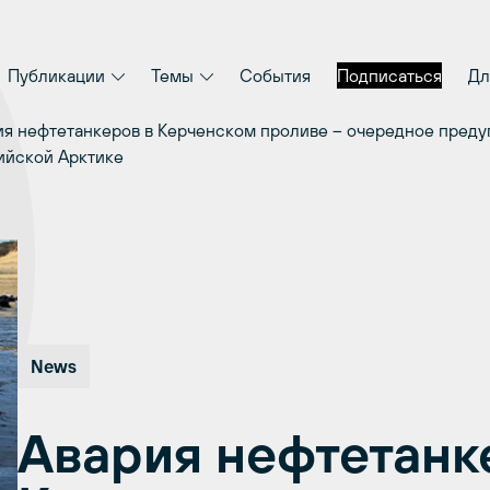
Публикации
Темы
События
Подписаться
Дл
ия нефтетанкеров в Керченском проливе – очередное преду
ийской Арктике
News
Авария нефтетанк