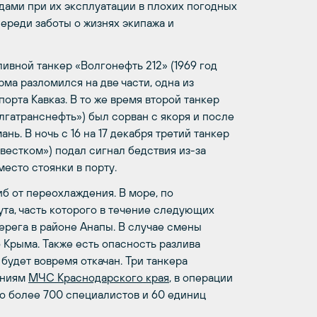
дами при их эксплуатации в плохих погодных
переди заботы о жизнях экипажа и
ивной танкер «Волгонефть 212» (1969 год
ма разломился на две части, одна из
порта Кавказ. В то же время второй танкер
лгатранснефть») был сорван с якоря и после
ь. В ночь с 16 на 17 декабря третий танкер
вестком») подал сигнал бедствия из-за
есто стоянки в порту.
иб от переохлаждения. В море, по
зута, часть которого в течение следующих
ерега в районе Анапы. В случае смены
 Крыма. Также есть опасность разлива
будет вовремя откачан. Три танкера
ениям
МЧС Краснодарского края
, в операции
но более 700 специалистов и 60 единиц