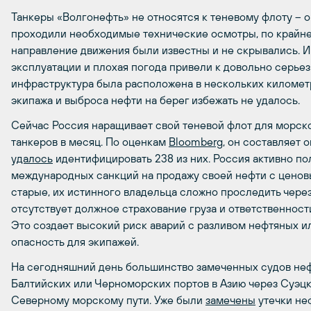
Танкеры «Волгонефть» не относятся к теневому флоту – 
проходили необходимые технические осмотры, по крайней
направление движения были известны и не скрывались. И 
эксплуатации и плохая погода привели к довольно серьез
инфраструктура была расположена в нескольких километр
экипажа и выброса нефти на берег избежать не удалось.
Сейчас Россия наращивает свой теневой флот для морско
танкеров в месяц. По оценкам
Bloomberg
, он составляет 
удалось
идентифицировать 238 из них. Россия активно п
международных санкций на продажу своей нефти с ценов
старые, их истинного владельца сложно проследить чере
отсутствует должное страхование груза и ответственност
Это создает высокий риск аварий с разливом нефтяных и
опасность для экипажей.
На сегодняшний день большинство замеченных судов неф
Балтийских или Черноморских портов в Азию через Суэцк
Северному морскому пути. Уже были
замечены
утечки не