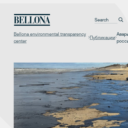
Перейти
к
содержимому
Bellona environmental transparency
Авар
Публикации
center
росс