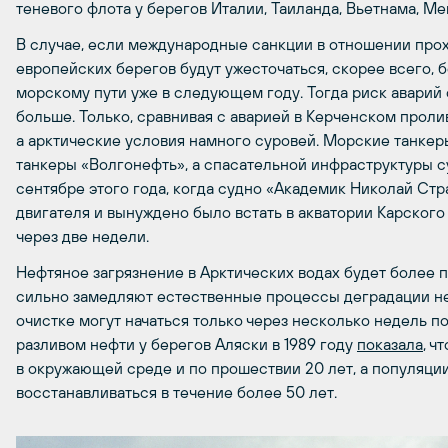
теневого флота у берегов Италии, Таиланда, Вьетнама, Ме
В случае, если международные санкции в отношении прох
европейских берегов будут ужесточаться, скорее всего, 
морскому пути уже в следующем году. Тогда риск аварий 
больше. Только, сравнивая с аварией в Керченском проли
а арктические условия намного суровей. Морские танкеры
танкеры «Волгонефть», а спасательной инфраструктуры с
сентябре этого года, когда судно «Академик Николай Ст
двигателя и вынуждено было встать в акватории Карского
через две недели.
Нефтяное загрязнение в Арктических водах будет более 
сильно замедляют естественные процессы деградации не
очистке могут начаться только через несколько недель по
разливом нефти у берегов Аляски в 1989 году
показала
, ч
в окружающей среде и по прошествии 20 лет, а популяц
восстанавливаться в течение более 50 лет.