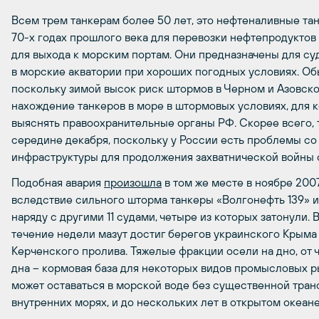
Всем трем танкерам более 50 лет, это нефтеналивные та
70-х годах прошлого века для перевозки нефтепродуктов
для выхода к морским портам. Они предназначены для с
в морские акватории при хороших погодных условиях. Обы
поскольку зимой высок риск штормов в Черном и Азовско
нахождение танкеров в море в штормовых условиях, для к
выяснять правоохранительные органы РФ. Скорее всего, 
середине декабря, поскольку у России есть проблемы с
инфраструктуры для продолжения захватнической войны 
Подобная авария
произошла
в том же месте в ноябре 2007
вследствие сильного шторма танкеры «Волгонефть 139» 
наряду с другими 11 судами, четыре из которых затонули. 
течение недели мазут достиг берегов украинского Крыма
Керченского пролива. Тяжелые фракции осели на дно, от 
дна – кормовая база для некоторых видов промысловых 
может оставаться в морской воде без существенной тран
внутренних морях, и до нескольких лет в открытом океане