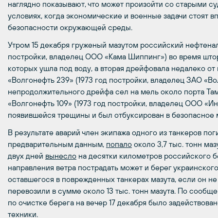
наглядно показывают, что может произойти со старыми су
условиях, когда экономические и военные задачи стоят в
безопасности окружающей среды.
Утром 15 декабря груженый мазутом российский нефтенал
постройки, владелец ООО «Кама Шиппинг») во время штор
которых ушла под воду, а вторая дрейфовала недалеко от 
«Волгонефть 239» (1973 год постройки, владелец ЗАО «Во
непродолжительного дрейфа сел на мель около порта Таман
«Волгонефть 109» (1973 год постройки, владелец ООО «Ин
появившейся трещины и был отбуксирован в безопасное м
В результате аварий член экипажа одного из танкеров пог
предварительным данным,
попало
около 3,7 тыс. тонн ма
двух дней
вынесло
на десятки километров российского б
направления ветра пострадать может и берег украинского
оставшегося в поврежденных танкерах мазута, если он не 
перевозили в сумме около 13 тыс. тонн мазута. По сообщ
по очистке берега на вечер 17 декабря было задействова
техники.