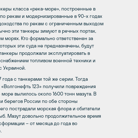
нкеры класса «река-море», построенные в
 по рекам и модернизированные в 90-х годах
удоходства по рекам с ограниченным выходом
чно эти танкеры зимуют в речных портах,
м морях. Кто формально ответственен за
оторых эти суда не предназначены, будут
танкеры продолжали эксплуатировать в
о снабжением топливом военной техники и
с Украиной.
 года с танкерами той же серии. Тогда
и «Волгонефть 123» получили повреждения
В море вылилось около 1600 тонн мазута. В
 и берегов России по обе стороны
чего пострадали морская флора и обитатели
рыб. Мазут довольно продолжительное время
сформации – от месяца до года во
.