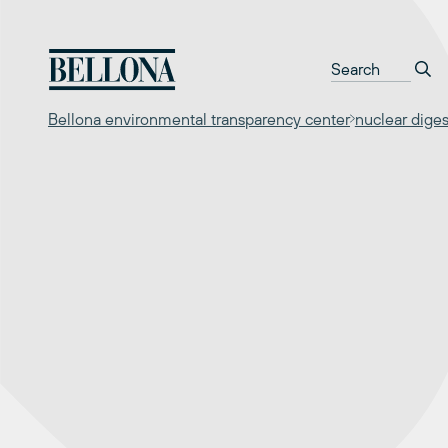
Перейти
к
содержимому
Bellona environmental transparency center
nuclear diges