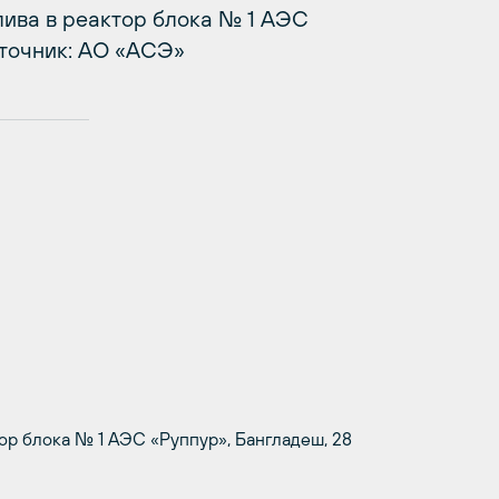
лива в реактор блока № 1 АЭС
сточник: АО «АСЭ»
ор блока № 1 АЭС «Руппур», Бангладеш, 28