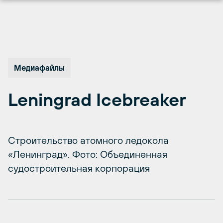
Перейти
к
содержимому
Медиафайлы
Leningrad Icebreaker
Строительство атомного ледокола
«Ленинград». Фото: Объединенная
судостроительная корпорация