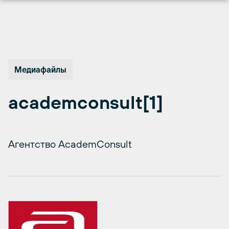
Перейти
к
содержимому
Медиафайлы
academconsult[1]
Агентство AcademConsult