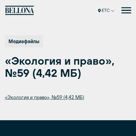
Перейти
к
ETC
содержимому
Медиафайлы
«Экология и право»,
№59 (4,42 МБ)
«Экология и право», №59 (4,42 МБ)