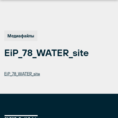
Перейти
к
содержимому
Медиафайлы
EiP_78_WATER_site
EiP_78_WATER_site