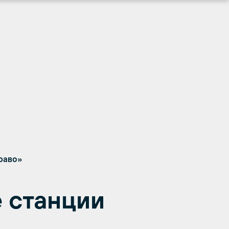
раво»
 станции