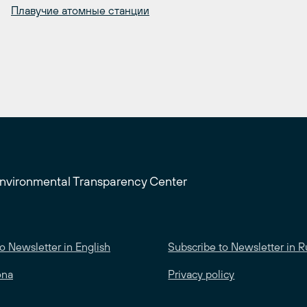
Плавучие атомные станции
Environmental Transparency Center
o Newsletter in English
Subscribe to Newsletter in R
ona
Privacy policy