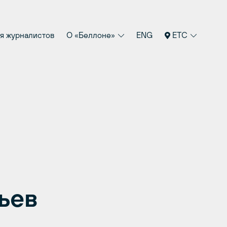
я журналистов
О «Беллоне»
ENG
ETC
ьев