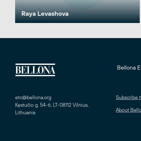
Raya Levashova
Bellona 
etc@bellona.org
Subscribe t
Kęstučio g. 54-6, LT-08112 Vilnius,
About Bell
Lithuania