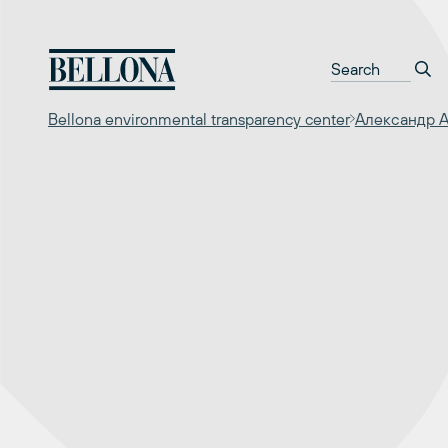
Перейти
к
содержимому
Bellona environmental transparency center
Александр 