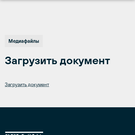
Перейти
к
содержимому
Медиафайлы
Загрузить документ
Загрузить документ