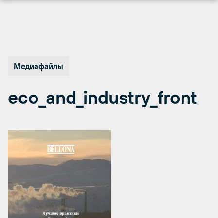
Перейти
к
содержимому
Медиафайлы
eco_and_industry_front