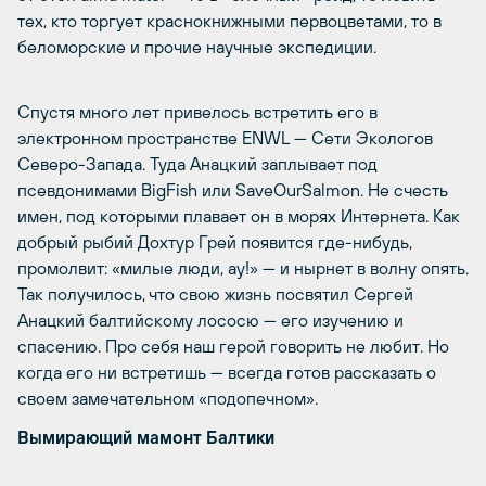
тех, кто торгует краснокнижными первоцветами, то в
беломорские и прочие научные экспедиции.
Спустя много лет привелось встретить его в
электронном пространстве ENWL — Сети Экологов
Северо-Запада. Туда Анацкий заплывает под
псевдонимами BigFish или SaveOurSalmon. Не счесть
имен, под которыми плавает он в морях Интернета. Как
добрый рыбий Дохтур Грей появится где-нибудь,
промолвит: «милые люди, ау!» — и нырнет в волну опять.
Так получилось, что свою жизнь посвятил Сергей
Анацкий балтийскому лососю — его изучению и
спасению. Про себя наш герой говорить не любит. Но
когда его ни встретишь — всегда готов рассказать о
своем замечательном «подопечном».
Вымирающий мамонт Балтики