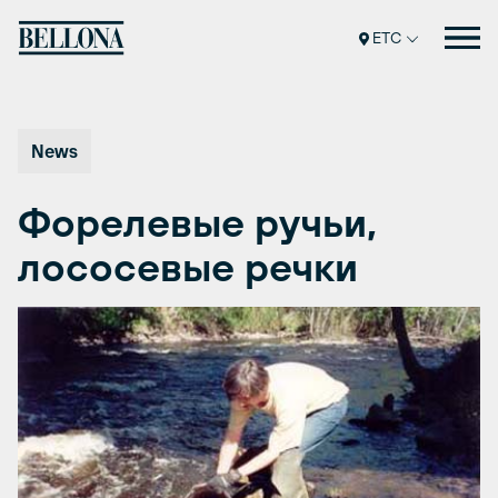
Перейти
к
ETC
содержимому
News
Форелевые ручьи,
лососевые речки