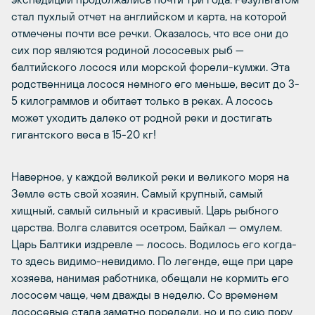
стал пухлый отчет на английском и карта, на которой
отмечены почти все речки. Оказалось, что все они до
сих пор являются родиной лососевых рыб —
балтийского лосося или морской форели-кумжи. Эта
родственница лосося немного его меньше, весит до 3-
5 килограммов и обитает только в реках. А лосось
может уходить далеко от родной реки и достигать
гигантского веса в 15-20 кг!
Наверное, у каждой великой реки и великого моря на
Земле есть свой хозяин. Самый крупный, самый
хищный, самый сильный и красивый. Царь рыбного
царства. Волга славится осетром, Байкал — омулем.
Царь Балтики издревле — лосось. Водилось его когда-
то здесь видимо-невидимо. По легенде, еще при царе
хозяева, нанимая работника, обещали не кормить его
лососем чаще, чем дважды в неделю. Со временем
лососевые стада заметно поредели, но и по сию пору