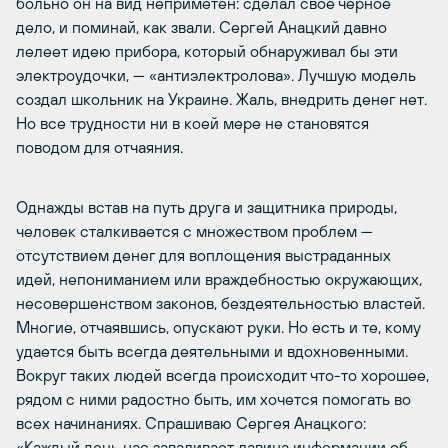
больно он на вид неприметен: сделал свое черное
дело, и поминай, как звали. Сергей Анацкий давно
лелеет идею прибора, который обнаруживал бы эти
электроудочки, — «антиэлектролова». Лучшую модель
создал школьник на Украине. Жаль, внедрить денег нет.
Но все трудности ни в коей мере не становятся
поводом для отчаяния.
Однажды встав на путь друга и защитника природы,
человек сталкивается с множеством проблем —
отсутствием денег для воплощения выстраданных
идей, непониманием или враждебностью окружающих,
несовершенством законов, бездеятельностью властей.
Многие, отчаявшись, опускают руки. Но есть и те, кому
удается быть всегда деятельными и вдохновенными.
Вокруг таких людей всегда происходит что-то хорошее,
рядом с ними радостно быть, им хочется помогать во
всех начинаниях. Спрашиваю Сергея Анацкого:
«Каждый день нас заваливает лавина информации об