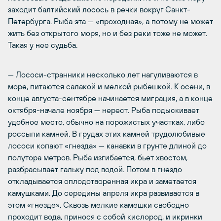
заходит балтийский лосось в речки вокруг Санкт-
Петербурга. Рыба эта — «проходная», а потому не может
жить без открытого моря, но и без реки тоже не может.
Такая у нее судьба.
— Лососи-странники несколько лет нагуливаются в
море, питаются салакой и мелкой рыбешкой. К осени, в
конце августа-сентябре начинается миграция, а в конце
октября-начале ноября — нерест. Рыба подыскивает
удобное место, обычно на порожистых участках, либо
россыпи камней. В грудах этих камней трудолюбивые
лососи копают «гнезда» — канавки в грунте длиной до
полутора метров. Рыба изгибается, бьет хвостом,
разбрасывает гальку под водой. Потом в гнездо
откладывается оплодотворенная икра и заметается
камушками. До середины апреля икра развивается в
этом «гнезде». Сквозь мелкие камешки свободно
проходит вода, принося с собой кислород, и икринки