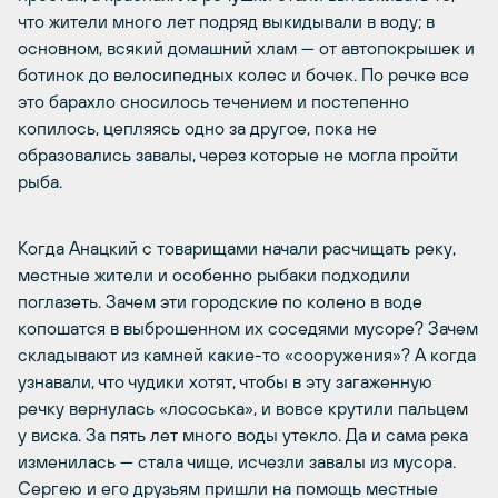
что жители много лет подряд выкидывали в воду; в
основном, всякий домашний хлам — от автопокрышек и
ботинок до велосипедных колес и бочек. По речке все
это барахло сносилось течением и постепенно
копилось, цепляясь одно за другое, пока не
образовались завалы, через которые не могла пройти
рыба.
Когда Анацкий с товарищами начали расчищать реку,
местные жители и особенно рыбаки подходили
поглазеть. Зачем эти городские по колено в воде
копошатся в выброшенном их соседями мусоре? Зачем
складывают из камней какие-то «сооружения»? А когда
узнавали, что чудики хотят, чтобы в эту загаженную
речку вернулась «лососька», и вовсе крутили пальцем
у виска. За пять лет много воды утекло. Да и сама река
изменилась — стала чище, исчезли завалы из мусора.
Сергею и его друзьям пришли на помощь местные