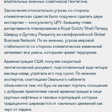
влиятельных военных советников Пентагона.
Заключения относительно угрозы со стороны
климатических сдвигов было поручено сделать двум
экспертам — консультанту ЦРУ, бывшему главе
департамента планирования в Royal Dutch/ Shell Питеру
Шварцу и Дугласу Рэндаллу из калифорнийской Global
Business Network. По их мнению, угроза мировой
стабильности со стороны климатических изменений
затмевает все ужасы, которыми чреват терроризм.
Администрация США, получив секретный
пентагоновский документ, подготовленный еще четыре
месяца назад, упрятала его под сукно. По мнению
экспертов, скептицизм Овального кабинета
объясняется тем, что Буш не желает портить отношения
с добрыми приятелями своей администрации в лице
крупных нефтяных и газовых корпораций, которые
традиционно шарахаются от «зеленых» движений как
черт от ладана.