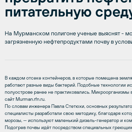
питательную сред
На Мурманском полигоне ученые выяснят - мо
загрязненную нефтепродуктами почву в услов
В каждом отсеке контейнеров, в которые помещена земля,
работают разные виды бактерий. Подобные технологии ис
полуострове ранее не практиковались. Микроорганизмы 
сайт Murman.rfn.ru.
По словам инженера Павла Стетюхи, основных результат
специалисты разработали свою методику, благодаря кот
морозы, — используют маленький дизель-генератор и ко
Подогрев почвы идёт посредством специальных греющих