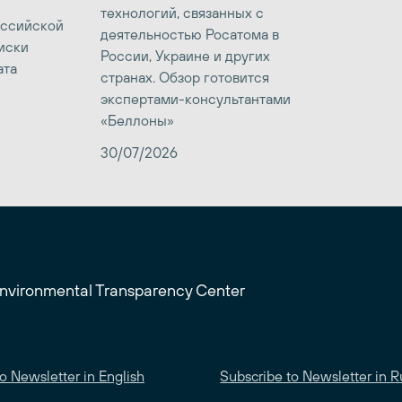
технологий, связанных с
оссийской
деятельностью Росатома в
иски
России, Украине и других
ата
странах. Обзор готовится
экспертами-консультантами
«Беллоны»
30/07/2026
Environmental Transparency Center
o Newsletter in English
Subscribe to Newsletter in R