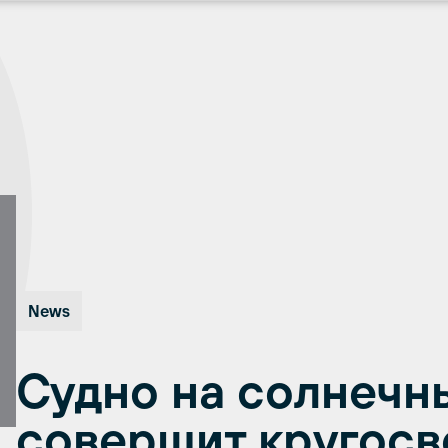
News
Судно на солнечн
совершит кругосв