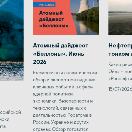
Атомный дайджест
Нефтеп
«Беллоны». Июнь
тонком 
2026
Какие рис
Ойл» – но
Ежемесячный аналитический
«Роснефти
обзор и экспертное видение
ключевых событий в сфере
15/07/202
ядерной политики,
экономики, безопасности и
технологий, связанных с
оссийской
деятельностью Росатома в
иски
России, Украине и других
ата
странах. Обзор готовится