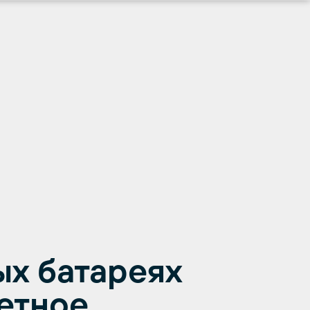
ых батареях
етное