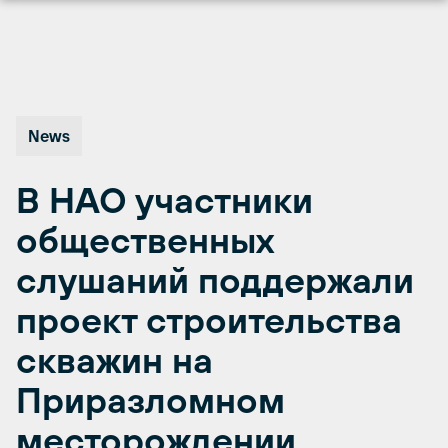
Перейти
к
содержимому
News
В НАО участники
общественных
слушаний поддержали
проект строительства
скважин на
Приразломном
месторождении