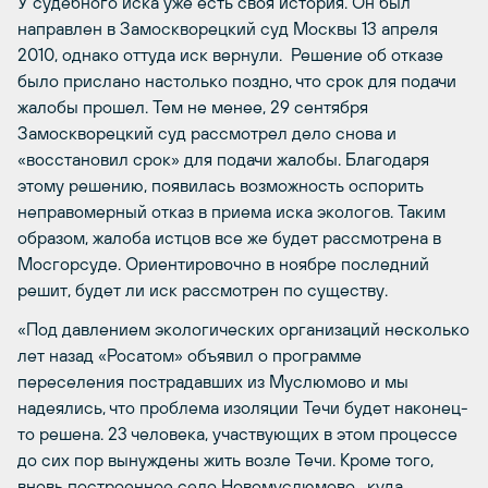
У судебного иска уже есть своя история. Он был
направлен в Замоскворецкий суд Москвы 13 апреля
2010, однако оттуда иск вернули. Решение об отказе
было прислано настолько поздно, что срок для подачи
жалобы прошел. Тем не менее, 29 сентября
Замоскворецкий суд рассмотрел дело снова и
«восстановил срок» для подачи жалобы. Благодаря
этому решению, появилась возможность оспорить
неправомерный отказ в приема иска экологов. Таким
образом, жалоба истцов все же будет рассмотрена в
Мосгорсуде. Ориентировочно в ноябре последний
решит, будет ли иск рассмотрен по существу.
«Под давлением экологических организаций несколько
лет назад «Росатом» объявил о программе
переселения пострадавших из Муслюмово и мы
надеялись, что проблема изоляции Течи будет наконец-
то решена. 23 человека, участвующих в этом процессе
до сих пор вынуждены жить возле Течи. Кроме того,
вновь построенное село Новомуслюмово , куда