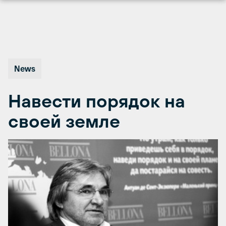
Перейти
к
содержимому
News
Навести порядок на
своей земле